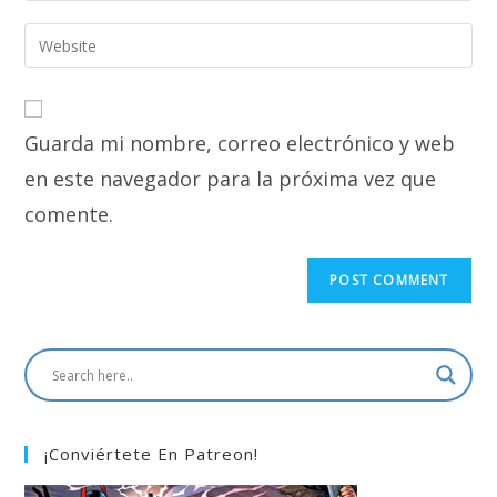
username
email
Enter
to
address
your
comment
to
website
comment
URL
Guarda mi nombre, correo electrónico y web
(optional)
en este navegador para la próxima vez que
comente.
¡Conviértete En Patreon!