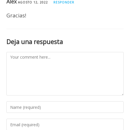
Alex
AGOSTO 12, 2022
RESPONDER
Gracias!
Deja una respuesta
Comment
Enter
your
name
Enter
or
your