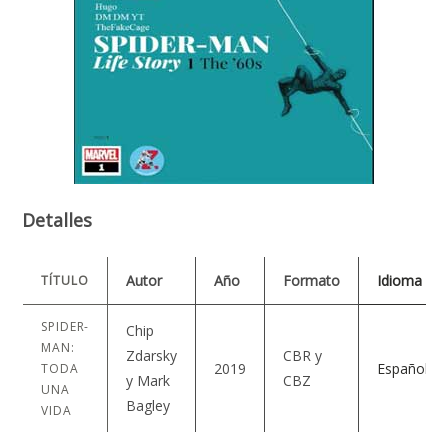
Detalles
Autor
Año
Formato
Idioma
TÍTULO
SPIDER-
Chip
MAN:
Zdarsky
CBR y
2019
Español
TODA
y Mark
CBZ
UNA
Bagley
VIDA