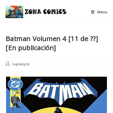
Skip
to
Menu
content
Batman Volumen 4 [11 de ??]
[En publicación]
Post
supwayne
author: