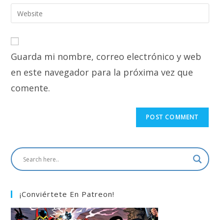
email
Enter
to
address
your
comment
to
website
comment
URL
Guarda mi nombre, correo electrónico y web
(optional)
en este navegador para la próxima vez que
comente.
¡Conviértete En Patreon!