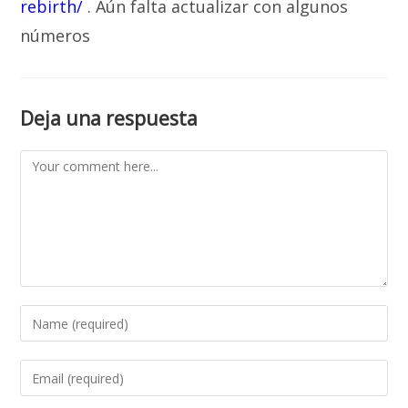
rebirth/
. Aún falta actualizar con algunos
números
Deja una respuesta
Comment
Enter
your
name
Enter
or
your
username