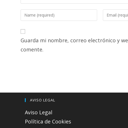
Enter
Enter
your
your
name
email
or
address
Guarda mi nombre, correo electrónico y we
username
to
to
comment
comente.
comment
AVISO LEGAL
Aviso Legal
Política de Cookies