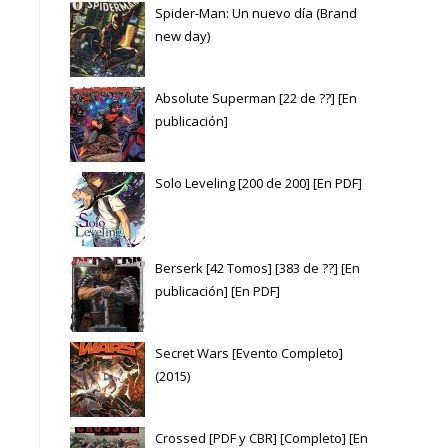
Spider-Man: Un nuevo día (Brand
new day)
Absolute Superman [22 de ??] [En
publicación]
Solo Leveling [200 de 200] [En PDF]
Berserk [42 Tomos] [383 de ??] [En
publicación] [En PDF]
Secret Wars [Evento Completo]
(2015)
Crossed [PDF y CBR] [Completo] [En