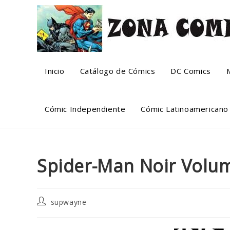
Skip
to
content
Inicio
Catálogo de Cómics
DC Comics
Cómic Independiente
Cómic Latinoamericano
Spider-Man Noir Volum
Post
supwayne
author: