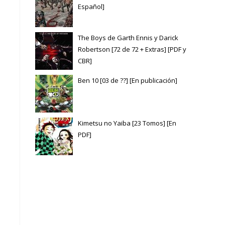
Español]
The Boys de Garth Ennis y Darick
Robertson [72 de 72 + Extras] [PDF y
CBR]
Ben 10 [03 de ??] [En publicación]
Kimetsu no Yaiba [23 Tomos] [En
PDF]