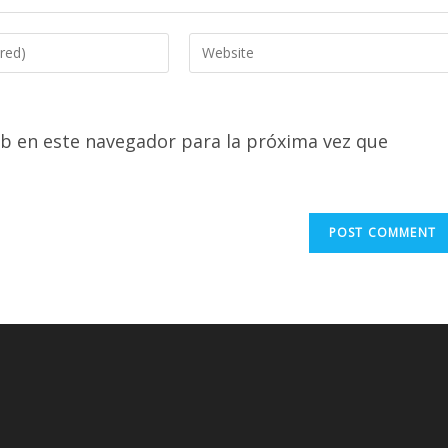
Enter
your
website
URL
b en este navegador para la próxima vez que
(optional)