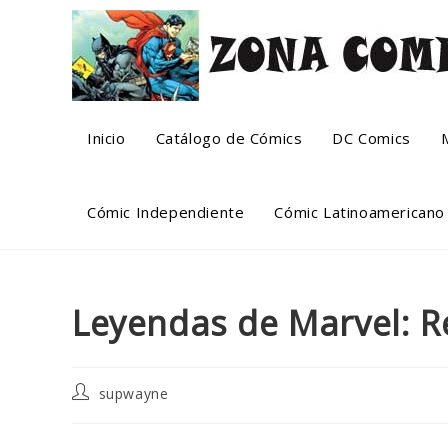
Skip
to
content
Inicio
Catálogo de Cómics
DC Comics
Cómic Independiente
Cómic Latinoamericano
Leyendas de Marvel: R
Post
supwayne
author: