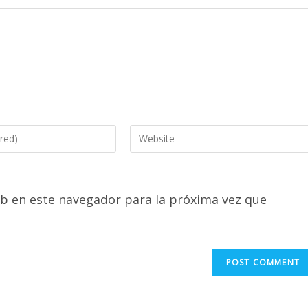
Enter
your
website
URL
b en este navegador para la próxima vez que
(optional)