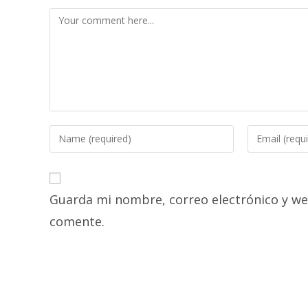
Comment
Enter
Enter
your
your
name
email
or
address
Guarda mi nombre, correo electrónico y we
username
to
to
comment
comente.
comment