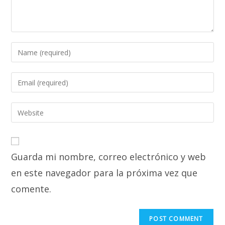
Enter
your
name
Enter
or
your
username
email
Enter
to
address
your
comment
to
website
comment
URL
Guarda mi nombre, correo electrónico y web
(optional)
en este navegador para la próxima vez que
comente.