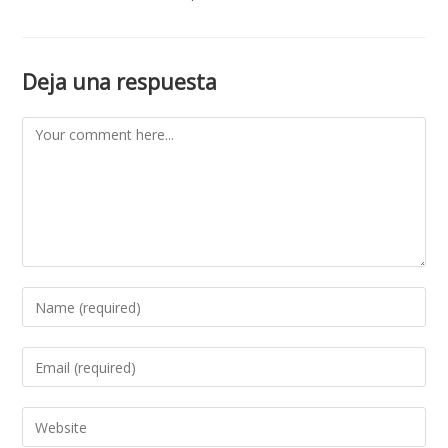
Deja una respuesta
Comment
Enter
your
name
Enter
or
your
username
email
Enter
to
address
your