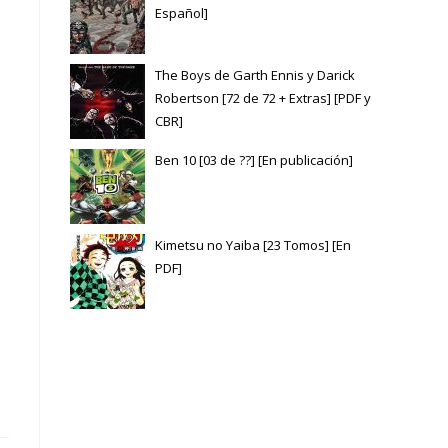
Español]
The Boys de Garth Ennis y Darick
Robertson [72 de 72 + Extras] [PDF y
CBR]
Ben 10 [03 de ??] [En publicación]
Kimetsu no Yaiba [23 Tomos] [En
PDF]