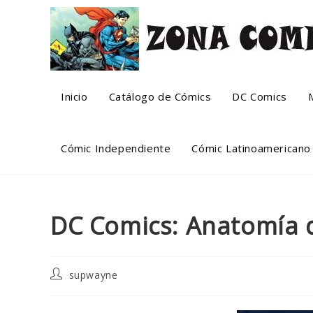
Skip
to
content
Inicio
Catálogo de Cómics
DC Comics
Cómic Independiente
Cómic Latinoamericano
DC Comics: Anatomía
Post
supwayne
author: