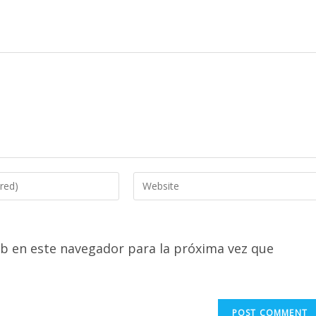
Enter
your
website
URL
b en este navegador para la próxima vez que
(optional)