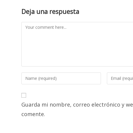
Deja una respuesta
Comment
Enter
Enter
your
your
name
email
or
address
Guarda mi nombre, correo electrónico y we
username
to
to
comment
comente.
comment