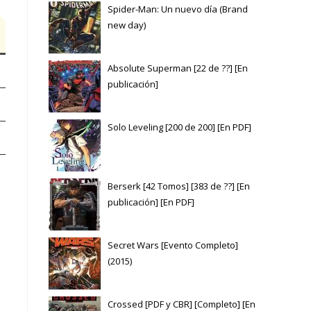
Spider-Man: Un nuevo día (Brand
new day)
Absolute Superman [22 de ??] [En
publicación]
Solo Leveling [200 de 200] [En PDF]
Berserk [42 Tomos] [383 de ??] [En
publicación] [En PDF]
Secret Wars [Evento Completo]
(2015)
Crossed [PDF y CBR] [Completo] [En