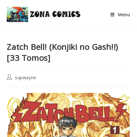
Skip
to
Menu
content
Zatch Bell! (Konjiki no Gash!!)
[33 Tomos]
Post
supwayne
author: