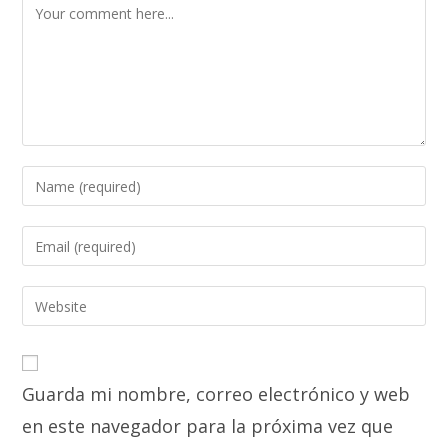
Comment
Enter
your
name
Enter
or
your
username
email
Enter
to
address
your
comment
to
website
comment
URL
Guarda mi nombre, correo electrónico y web
(optional)
en este navegador para la próxima vez que