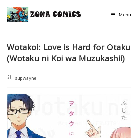
Skip
to
Menu
content
Wotakoi: Love is Hard for Otaku
(Wotaku ni Koi wa Muzukashii)
Post
supwayne
author: