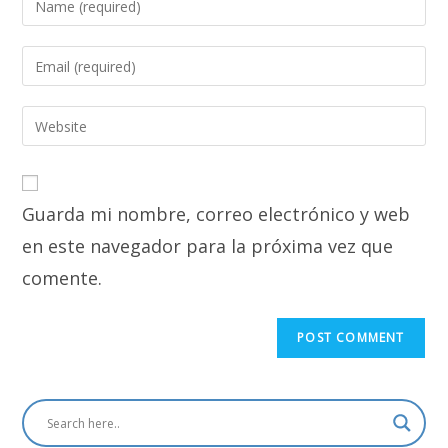
your
name
Enter
or
your
username
email
Enter
to
address
your
comment
to
website
comment
URL
Guarda mi nombre, correo electrónico y web
(optional)
en este navegador para la próxima vez que
comente.