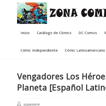
Skip
to
content
Inicio
Catálogo de Cómics
DC Comics
Cómic Independiente
Cómic Latinoamericano
Vengadores Los Héroe
Planeta [Español Latin
Post
supwayne