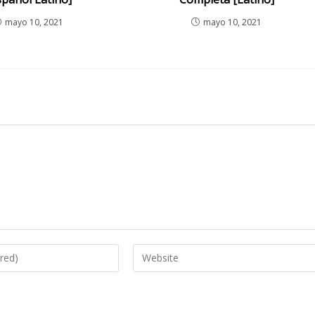
mayo 10, 2021
mayo 10, 2021
Enter
your
website
URL