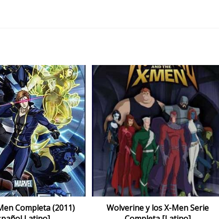
Men Completa (2011)
Wolverine y los X-Men Serie
spañol Latino]
Completa [Latino]