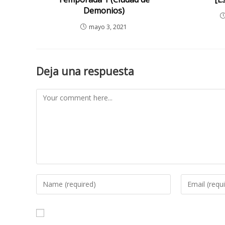
Demonios)
mayo 3, 2021
Deja una respuesta
Comment
Enter
Enter
your
your
name
email
or
address