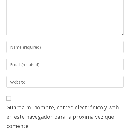
Enter
your
name
Enter
or
your
username
email
Enter
to
address
your
comment
to
website
comment
URL
Guarda mi nombre, correo electrónico y web
(optional)
en este navegador para la próxima vez que
comente.