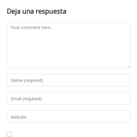
Deja una respuesta
Comment
Enter
your
name
Enter
or
your
username
email
Enter
to
address
your
comment
to
website
comment