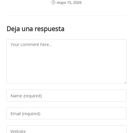
mayo 15, 2026
Deja una respuesta
Comment
Enter
your
name
Enter
or
your
username
email
Enter
to