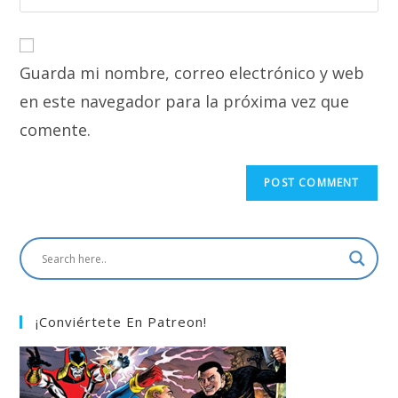
address
your
comment
to
website
comment
URL
Guarda mi nombre, correo electrónico y web
(optional)
en este navegador para la próxima vez que
comente.
¡Conviértete En Patreon!