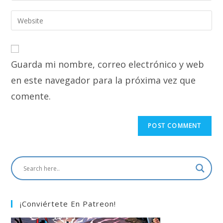
username
email
Enter
to
address
your
comment
to
website
comment
URL
Guarda mi nombre, correo electrónico y web
(optional)
en este navegador para la próxima vez que
comente.
¡Conviértete En Patreon!