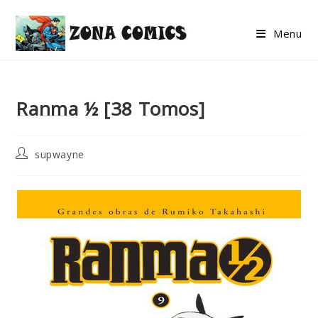
Skip
to
Menu
content
Ranma ½ [38 Tomos]
Post
supwayne
author: