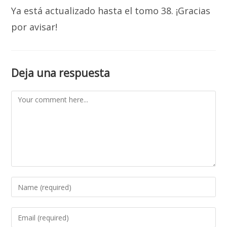
Ya está actualizado hasta el tomo 38. ¡Gracias
por avisar!
Deja una respuesta
Comment
Enter
your
name
Enter
or
your