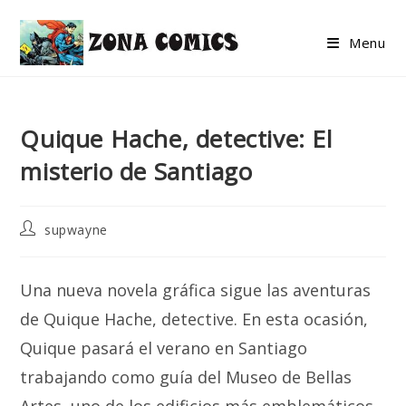
Skip
to
Menu
content
Quique Hache, detective: El
misterio de Santiago
Post
supwayne
author:
Una nueva novela gráfica sigue las aventuras
de Quique Hache, detective. En esta ocasión,
Quique pasará el verano en Santiago
trabajando como guía del Museo de Bellas