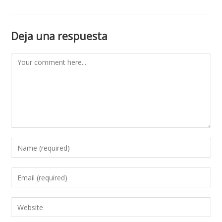
Deja una respuesta
Comment
Enter
your
name
Enter
or
your
username
email
Enter
to
address
your
comment