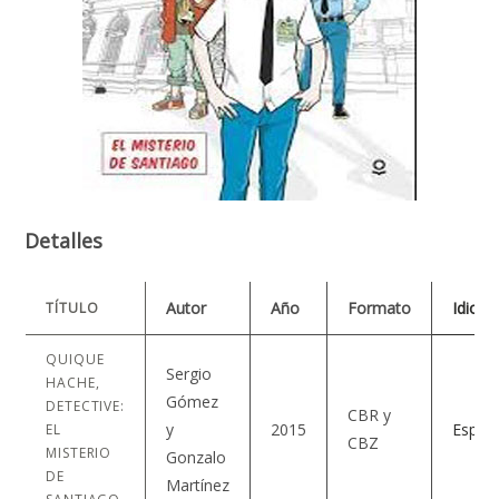
Detalles
Autor
Año
Formato
Idiom
TÍTULO
QUIQUE
Sergio
HACHE,
Gómez
DETECTIVE:
CBR y
y
2015
Españ
EL
CBZ
MISTERIO
Gonzalo
DE
Martínez