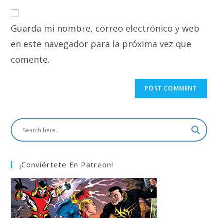
to
website
comment
URL
Guarda mi nombre, correo electrónico y web
(optional)
en este navegador para la próxima vez que
comente.
¡Conviértete En Patreon!