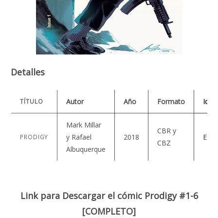
Detalles
Autor
Año
Formato
Idio
TÍTULO
Mark Millar
CBR y
y Rafael
2018
Espa
PRODIGY
CBZ
Albuquerque
Link para Descargar el cómic Prodigy #1-6
[COMPLETO]