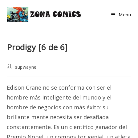
Skip
to
Menu
content
Prodigy [6 de 6]
Post
supwayne
author:
Edison Crane no se conforma con ser el
hombre más inteligente del mundo y el
hombre de negocios con más éxito: su
brillante mente necesita ser desafiada
constantemente. Es un científico ganador del
Premio Nobel, un compositor genial, un atleta