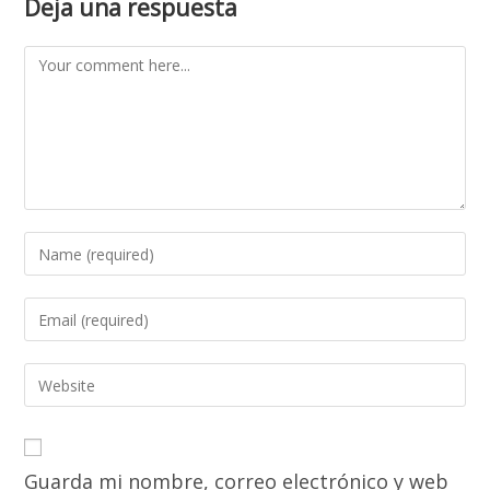
Deja una respuesta
Comment
Enter
your
name
Enter
or
your
username
email
Enter
to
address
your
comment
to
website
comment
URL
Guarda mi nombre, correo electrónico y web
(optional)