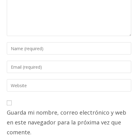
Enter
your
name
Enter
or
your
username
email
Enter
to
address
your
comment
to
website
comment
URL
Guarda mi nombre, correo electrónico y web
(optional)
en este navegador para la próxima vez que
comente.