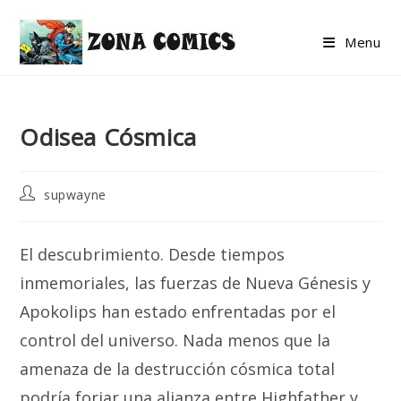
Skip
to
Menu
content
Odisea Cósmica
Post
supwayne
author:
El descubrimiento. Desde tiempos
inmemoriales, las fuerzas de Nueva Génesis y
Apokolips han estado enfrentadas por el
control del universo. Nada menos que la
amenaza de la destrucción cósmica total
podría forjar una alianza entre Highfather y