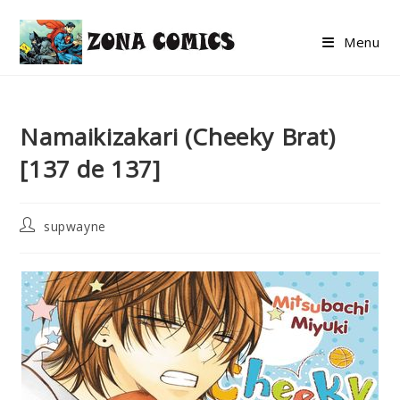
Skip
to
Menu
content
Namaikizakari (Cheeky Brat)
[137 de 137]
Post
supwayne
author: