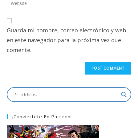
Enter
to
address
your
comment
to
website
comment
URL
Guarda mi nombre, correo electrónico y web
(optional)
en este navegador para la próxima vez que
comente.
¡Conviértete En Patreon!