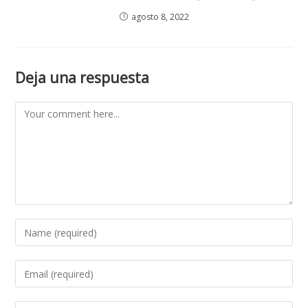
agosto 8, 2022
Deja una respuesta
Comment
Enter
your
name
Enter
or
your
username
email