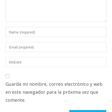
Enter
your
name
Enter
or
your
username
email
Enter
to
address
your
comment
to
website
comment
URL
Guarda mi nombre, correo electrónico y web
(optional)
en este navegador para la próxima vez que
comente.