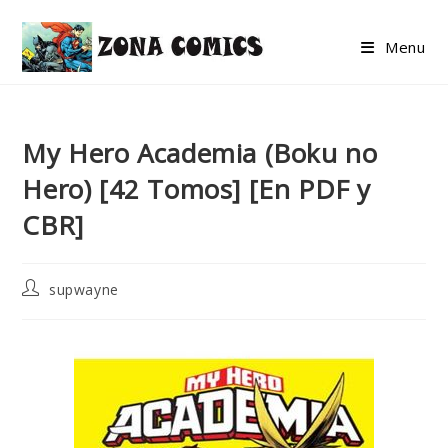
Skip
to
Menu
content
My Hero Academia (Boku no
Hero) [42 Tomos] [En PDF y
CBR]
Post
supwayne
author: