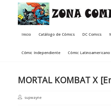
Skip
to
content
Inicio
Catálogo de Cómics
DC Comics
Cómic Independiente
Cómic Latinoamericano
MORTAL KOMBAT X [En
Post
supwayne
author: