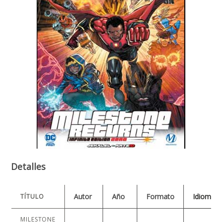
Detalles
Autor
Año
Formato
Idioma
TÍTULO
MILESTONE