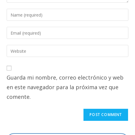
Enter
your
name
Enter
or
your
username
email
Enter
to
address
your
comment
to
website
comment
URL
Guarda mi nombre, correo electrónico y web
(optional)
en este navegador para la próxima vez que
comente.