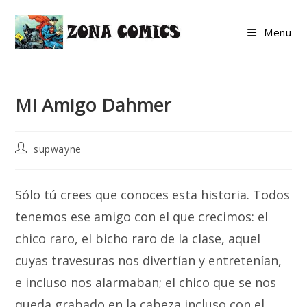
Skip
to
Menu
content
Mi Amigo Dahmer
Post
supwayne
author:
Sólo tú crees que conoces esta historia. Todos
tenemos ese amigo con el que crecimos: el
chico raro, el bicho raro de la clase, aquel
cuyas travesuras nos divertían y entretenían,
e incluso nos alarmaban; el chico que se nos
queda grabado en la cabeza incluso con el