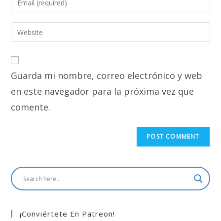
or
your
username
email
Enter
to
address
your
comment
to
website
comment
URL
Guarda mi nombre, correo electrónico y web
(optional)
en este navegador para la próxima vez que
comente.
¡Conviértete En Patreon!