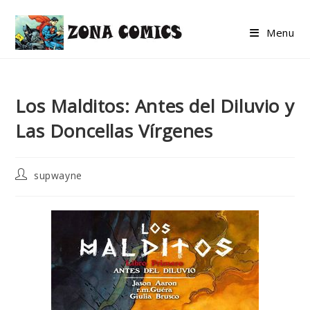
Skip
to
Menu
content
Los Malditos: Antes del Diluvio y
Las Doncellas Vírgenes
Post
supwayne
author: