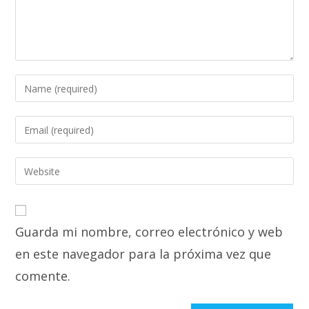
Enter
your
name
Enter
or
your
username
email
Enter
to
address
your
comment
to
website
comment
URL
Guarda mi nombre, correo electrónico y web
(optional)
en este navegador para la próxima vez que
comente.