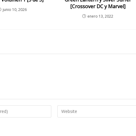
[Crossover DC y Marvel]
junio 10, 2026
enero 13, 2022
Enter
your
website
URL