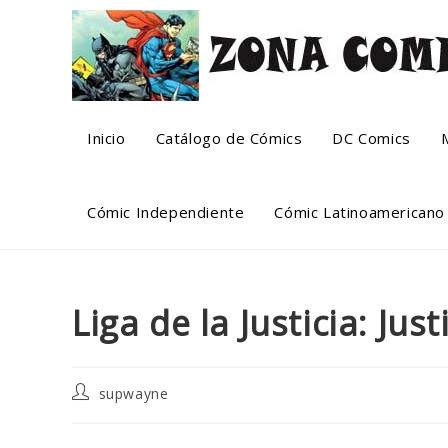
Skip
to
content
Inicio
Catálogo de Cómics
DC Comics
Cómic Independiente
Cómic Latinoamericano
Liga de la Justicia: Jus
Post
supwayne
author: