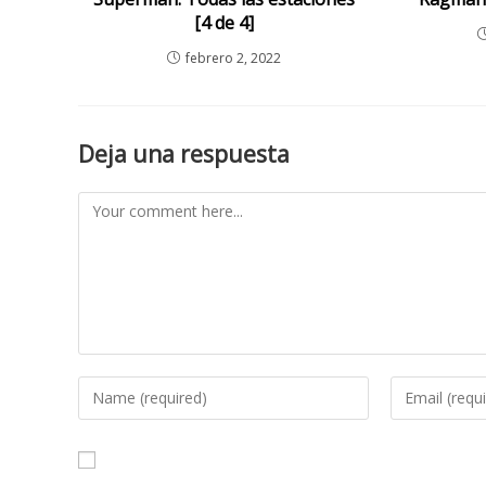
[4 de 4]
febrero 2, 2022
Deja una respuesta
Comment
Enter
Enter
your
your
name
email
or
address