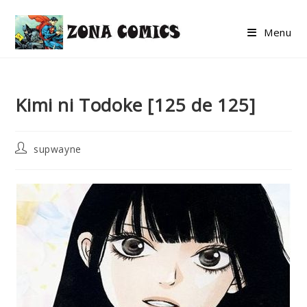
Skip
to
Menu
content
Kimi ni Todoke [125 de 125]
Post
supwayne
author: