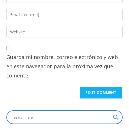
your
name
Enter
or
your
username
email
Enter
to
address
your
comment
to
website
comment
URL
Guarda mi nombre, correo electrónico y web
(optional)
en este navegador para la próxima vez que
comente.