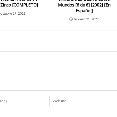
al Zinco [COMPLETO]
Mundos [6 de 6] [2002] [En
Español]
octubre 27, 2022
febrero 21, 2022
Enter
your
website