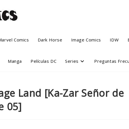
Marvel Comics
Dark Horse
Image Comics
IDW
Manga
Películas DC
Series
Preguntas Frec
vage Land [Ka-Zar Señor de
e 05]