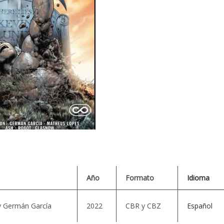
Año
Formato
Idioma
 Germán García
2022
CBR y CBZ
Español