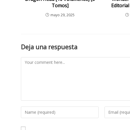
Tomos]
Editori
mayo 29, 2025
Deja una respuesta
Comment
Enter
Enter
your
your
name
email