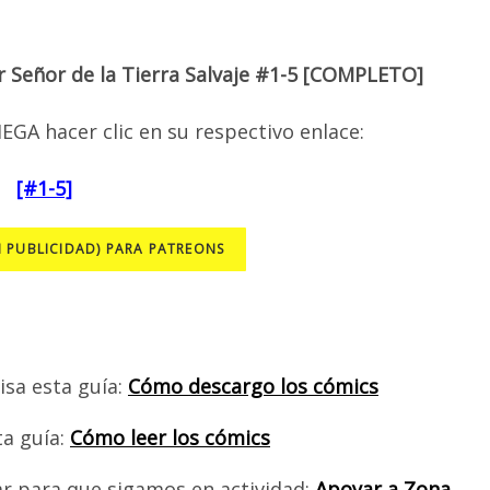
r Señor de la Tierra Salvaje #1-5 [COMPLETO]
EGA hacer clic en su respectivo enlace:
[#1-5]
N PUBLICIDAD) PARA PATREONS
isa esta guía:
Cómo descargo los cómics
ta guía:
Cómo leer los cómics
ar para que sigamos en actividad:
Apoyar a Zona