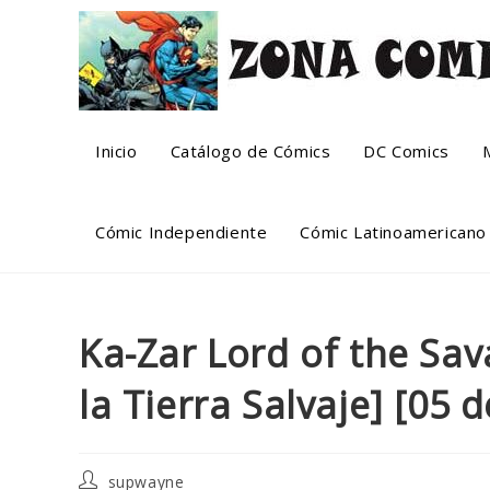
Skip
to
content
Inicio
Catálogo de Cómics
DC Comics
Cómic Independiente
Cómic Latinoamericano
Ka-Zar Lord of the Sa
la Tierra Salvaje] [05 d
Post
supwayne