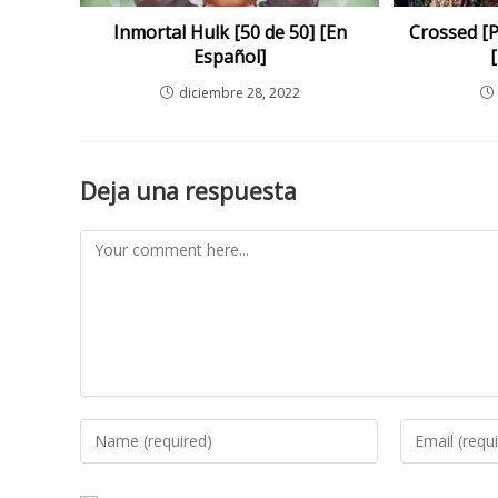
Inmortal Hulk [50 de 50] [En
Crossed [
Español]
diciembre 28, 2022
Deja una respuesta
Comment
Enter
Enter
your
your
name
email