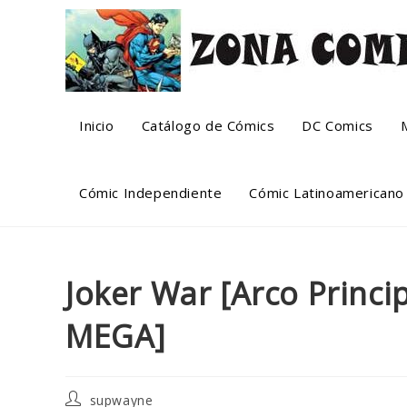
Skip
to
content
Inicio
Catálogo de Cómics
DC Comics
Cómic Independiente
Cómic Latinoamericano
Joker War [Arco Princip
MEGA]
Post
supwayne