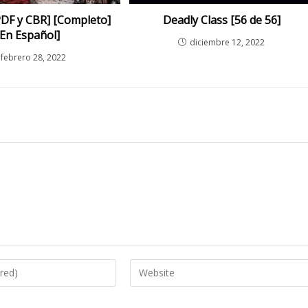
PDF y CBR] [Completo]
Deadly Class [56 de 56]
[En Español]
diciembre 12, 2022
febrero 28, 2022
Enter
your
website