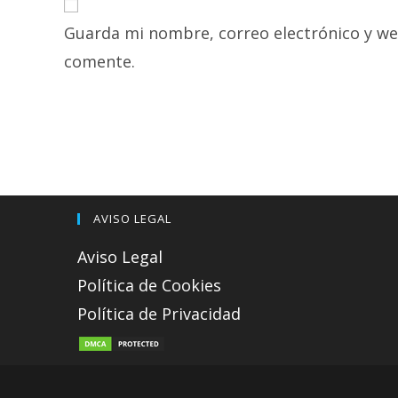
or
address
Guarda mi nombre, correo electrónico y we
username
to
to
comment
comente.
comment
AVISO LEGAL
Aviso Legal
Política de Cookies
Política de Privacidad