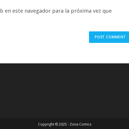
URL
b en este navegador para la próxima vez que
(optional)
Copyright © 2025 - Zona Comics