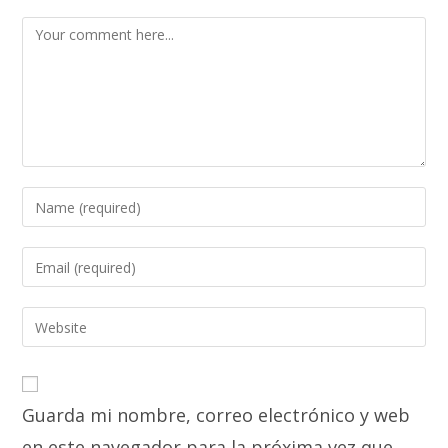
Comment
Enter
your
name
Enter
or
your
username
email
Enter
to
address
your
comment
to
website
comment
URL
Guarda mi nombre, correo electrónico y web
(optional)
en este navegador para la próxima vez que