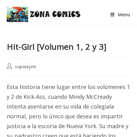
Skip
to
Menu
content
Hit-Girl [Volumen 1, 2 y 3]
Post
supwayne
author:
Esta historia tiene lugar entre los volúmenes 1
y 2 de Kick-Ass, cuando Mindy McCready
intenta asentarse en su vida de colegiala
normal, pero lo único que desea es impartir
justicia a la escoria de Nueva York. Su madre y
su padrastro creen que está haciendo los