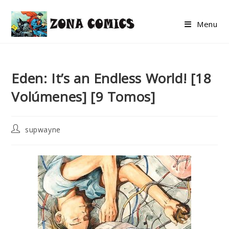
Skip
to
Menu
content
Eden: It’s an Endless World! [18
Volúmenes] [9 Tomos]
Post
supwayne
author: