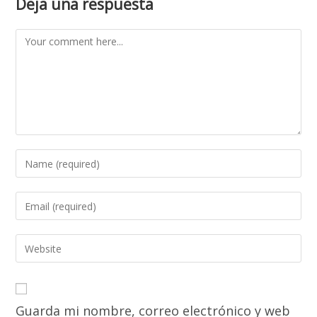
Deja una respuesta
Comment
Enter
your
name
Enter
or
your
username
email
Enter
to
address
your
comment
to
website
comment
URL
Guarda mi nombre, correo electrónico y web
(optional)