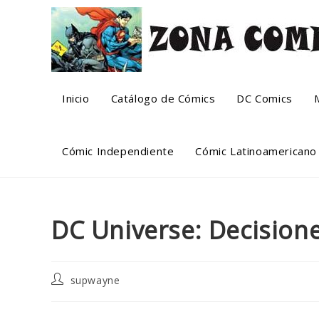
Skip
to
content
Inicio
Catálogo de Cómics
DC Comics
Cómic Independiente
Cómic Latinoamericano
DC Universe: Decisione
Post
supwayne
author: