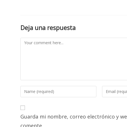
Deja una respuesta
Comment
Enter
Enter
your
your
name
email
or
address
Guarda mi nombre, correo electrónico y we
username
to
to
comment
comente.