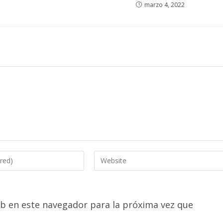
marzo 4, 2022
Enter
your
website
URL
b en este navegador para la próxima vez que
(optional)