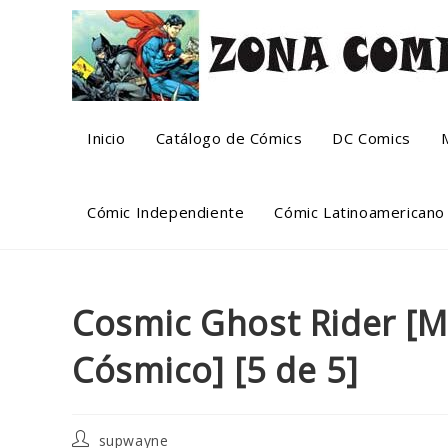
Skip
to
content
Inicio
Catálogo de Cómics
DC Comics
Cómic Independiente
Cómic Latinoamericano
Cosmic Ghost Rider [
Cósmico] [5 de 5]
Post
supwayne