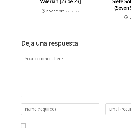
Valerian [23 de 23]
Siete So
(Seven 
noviembre 22, 2022
Deja una respuesta
Comment
Enter
Enter
your
your
name
email
or
address