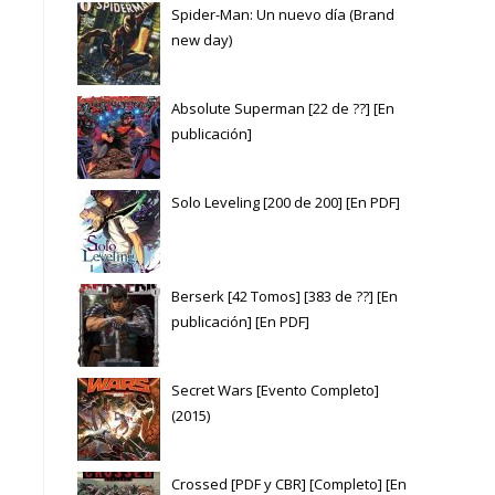
Spider-Man: Un nuevo día (Brand
new day)
Absolute Superman [22 de ??] [En
publicación]
Solo Leveling [200 de 200] [En PDF]
Berserk [42 Tomos] [383 de ??] [En
publicación] [En PDF]
Secret Wars [Evento Completo]
(2015)
Crossed [PDF y CBR] [Completo] [En