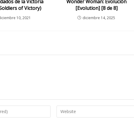
ldados de la Victoria
Wonder Woman: Evolución
Soldiers of Victory)
[Evolution] [8 de 8]
diciembre 10, 2021
diciembre 14, 2025
Enter
your
website
URL