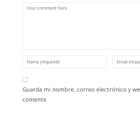
Comment
Enter
Enter
your
your
name
email
or
address
Guarda mi nombre, correo electrónico y we
username
to
to
comment
comente.
comment