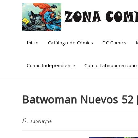
Skip
to
content
Inicio
Catálogo de Cómics
DC Comics
Cómic Independiente
Cómic Latinoamericano
Batwoman Nuevos 52 [
Post
supwayne
author: