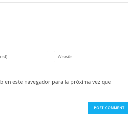
Enter
your
website
URL
b en este navegador para la próxima vez que
(optional)