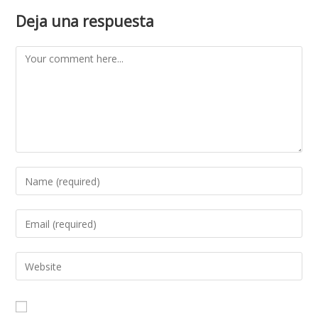
Deja una respuesta
Comment
Enter
your
name
Enter
or
your
username
email
Enter
to
address
your
comment
to
website
comment
URL