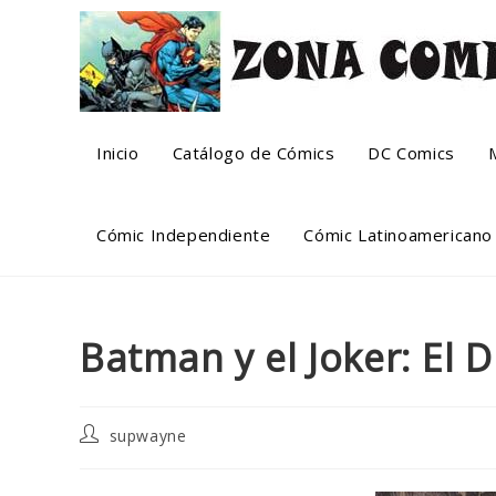
Skip
to
content
Inicio
Catálogo de Cómics
DC Comics
Cómic Independiente
Cómic Latinoamericano
Batman y el Joker: El D
Post
supwayne
author: