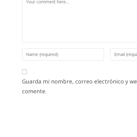
Enter
Enter
your
your
name
email
or
address
Guarda mi nombre, correo electrónico y we
username
to
to
comment
comente.
comment