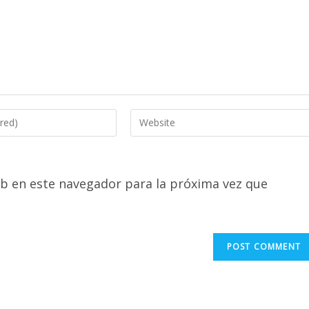
Enter
your
website
URL
b en este navegador para la próxima vez que
(optional)