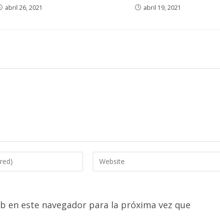
abril 26, 2021
abril 19, 2021
Enter
your
website
URL
b en este navegador para la próxima vez que
(optional)