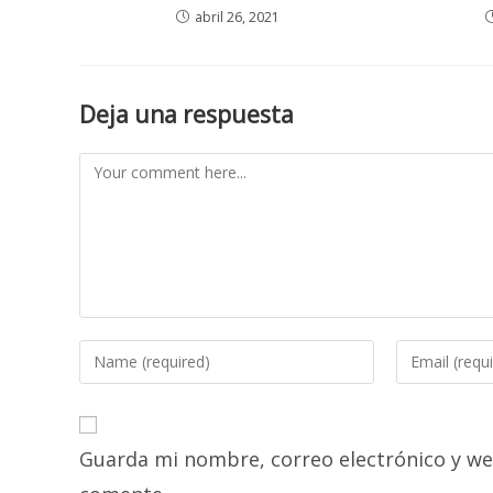
abril 26, 2021
Deja una respuesta
Comment
Enter
Enter
your
your
name
email
or
address
Guarda mi nombre, correo electrónico y we
username
to
to
comment