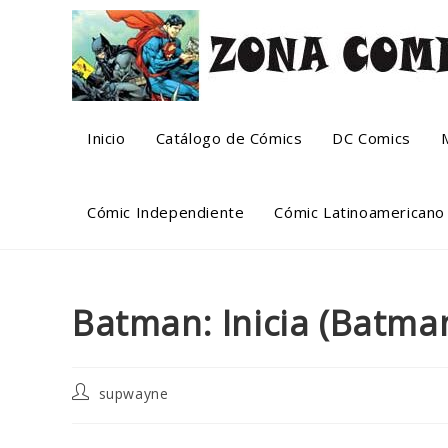
Skip
to
content
Inicio
Catálogo de Cómics
DC Comics
Cómic Independiente
Cómic Latinoamericano
Batman: Inicia (Batman
Post
supwayne
author: