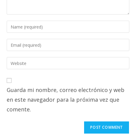
Enter
your
name
Enter
or
your
username
email
Enter
to
address
your
comment
to
website
comment
URL
Guarda mi nombre, correo electrónico y web
(optional)
en este navegador para la próxima vez que
comente.