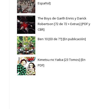
Español]
The Boys de Garth Ennis y Darick
Robertson [72 de 72 + Extras] [PDF y
CBR]
Ben 10 [03 de ??] [En publicación]
Kimetsu no Yaiba [23 Tomos] [En
PDF]