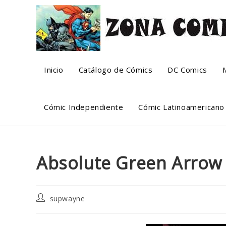
Skip
to
content
Inicio
Catálogo de Cómics
DC Comics
Cómic Independiente
Cómic Latinoamericano
Absolute Green Arrow [
Post
supwayne
author: