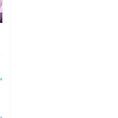
ER
ER