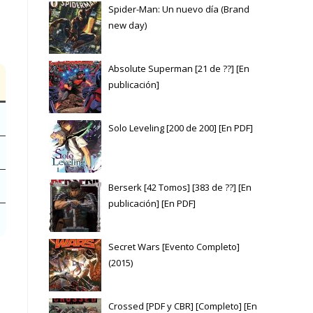
Spider-Man: Un nuevo día (Brand
new day)
Absolute Superman [21 de ??] [En
publicación]
Solo Leveling [200 de 200] [En PDF]
Berserk [42 Tomos] [383 de ??] [En
publicación] [En PDF]
Secret Wars [Evento Completo]
(2015)
Crossed [PDF y CBR] [Completo] [En