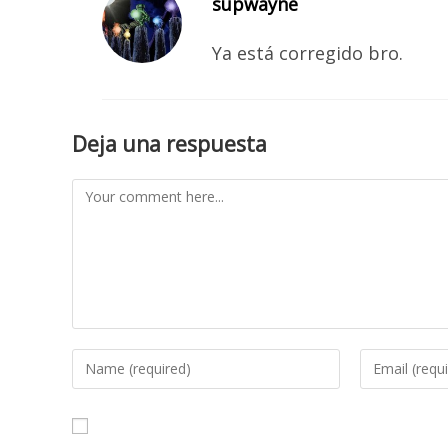
supwayne
Ya está corregido bro.
Deja una respuesta
Comment
Enter
Enter
your
your
name
email
or
address