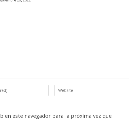
eptiembre 29, 2022
Enter
your
website
URL
b en este navegador para la próxima vez que
(optional)