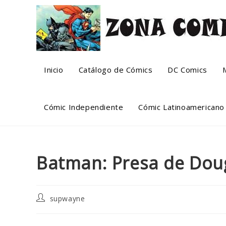
Skip
to
content
Inicio
Catálogo de Cómics
DC Comics
Cómic Independiente
Cómic Latinoamericano
Batman: Presa de Do
Post
supwayne
author: