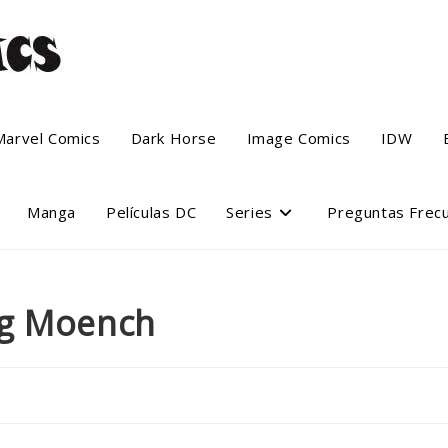
Marvel Comics
Dark Horse
Image Comics
IDW
Manga
Películas DC
Series
Preguntas Frec
ug Moench