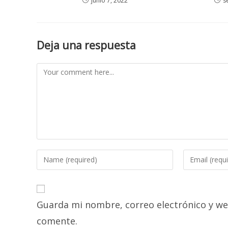
junio 7, 2022
s
Deja una respuesta
Comment
Enter
Enter
your
your
name
email
or
address
Guarda mi nombre, correo electrónico y we
username
to
to
comment
comente.