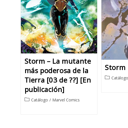
Storm – La mutante
Storm 
más poderosa de la
Post
Tierra [03 de ??] [En
Catálog
category:
publicación]
Post
Catálogo
/
Marvel Comics
category: