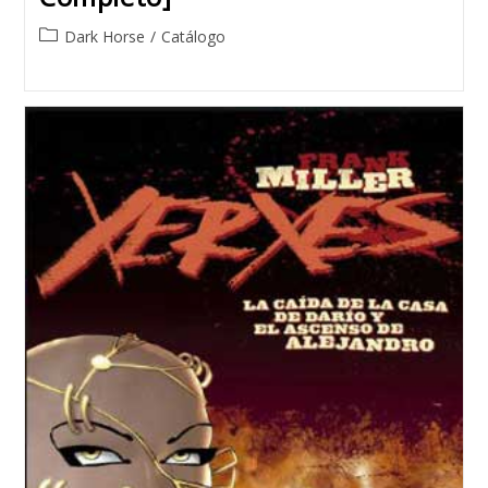
Post
Dark Horse
/
Catálogo
category: